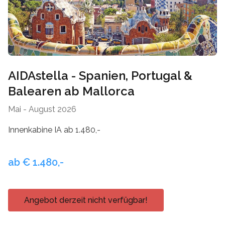
Mykonos
Thailand
Naxos
Zypern
Paros
AIDAstella - Spanien, Portugal &
Patmos
Balearen ab Mallorca
Pilion
Mai - August 2026
Santorin
Innenkabine IA ab 1.480,-
Serifos
ab € 1.480,-
Sifnos
Skiathos
Angebot derzeit nicht verfügbar!
Skopelos