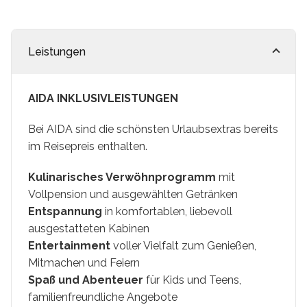
Syros
Thassos
Leistungen
Tinos
AIDA INKLUSIVLEISTUNGEN
Hochzeit
Bei AIDA sind die schönsten Urlaubsextras bereits
im Reisepreis enthalten.
Villen
Kulinarisches Verwöhnprogramm
mit
Inselhüpfen
Vollpension und ausgewählten Getränken
Entspannung
in komfortablen, liebevoll
ausgestatteten Kabinen
Entertainment
voller Vielfalt zum Genießen,
Mitmachen und Feiern
Spaß und Abenteuer
für Kids und Teens,
familienfreundliche Angebote