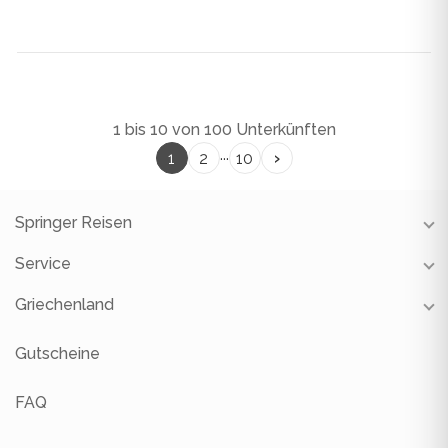
1 bis 10 von 100 Unterkünften
...
›
1
2
10
Springer Reisen
Service
Unsere Reisebüros
Unsere Partner
Griechenland
Reiseschutz
Über uns
Gutscheine
Restauranttipps
Gutscheine
FAQ
Newsletter
Reisevideos
Jobs
FAQ
Gruppenreisen
Reiseblog
Geschäftsreisen