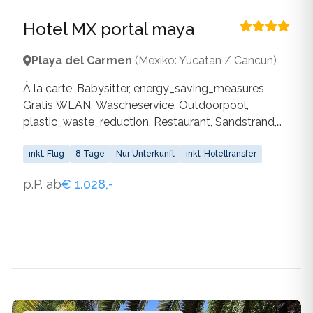
Hotel MX portal maya
Playa del Carmen
(Mexiko: Yucatan / Cancun)
À la carte, Babysitter, energy_saving_measures,
Gratis WLAN, Wäscheservice, Outdoorpool,
plastic_waste_reduction, Restaurant, Sandstrand,
waste_separation, water_saving_measures, WLAN
inkl. Flug
8 Tage
Nur Unterkunft
inkl. Hoteltransfer
p.P. ab
€ 1.028,-