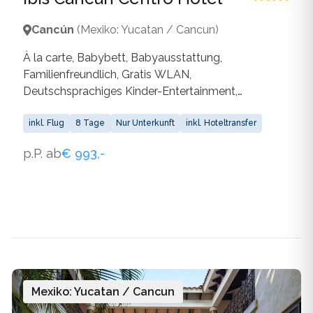
Cancún
(Mexiko: Yucatan / Cancun)
À la carte, Babybett, Babyausstattung,
Familienfreundlich, Gratis WLAN,
Deutschsprachiges Kinder-Entertainment,
Barrierefrei, Wäscheservice, Arztservice,
Nichtraucherräume, Outdoorpool, Parkplatz,
inkl. Flug
8 Tage
Nur Unterkunft
inkl. Hoteltransfer
Haustiere Erlaubt, Kinderspielplatz,
p.P. ab
€ 993,-
Kinderspielzimmer, Restaurant, WLAN
Mexiko: Yucatan / Cancun