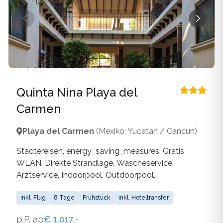
Quinta Nina Playa del
Carmen
Playa del Carmen
(Mexiko: Yucatan / Cancun)
Städtereisen, energy_saving_measures, Gratis
WLAN, Direkte Strandlage, Wäscheservice,
Arztservice, Indoorpool, Outdoorpool,
plastic_waste_reduction, Charme/Ambiente,
waste_separation, water_saving_measures, WLAN
inkl. Flug
8 Tage
Frühstück
inkl. Hoteltransfer
p.P. ab
€ 1.017,-