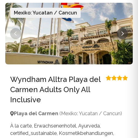
Mykonos
Mexiko: Yucatan / Cancun
Thailand
Naxos
Zypern
Paros
Patmos
Pilion
Santorin
Wyndham Alltra Playa del
Carmen Adults Only All
Serifos
Inclusive
Sifnos
Playa del Carmen
(Mexiko: Yucatan / Cancun)
Skiathos
À la carte, Erwachsenenhotel, Ayurveda,
Skopelos
certified_sustainable, Kosmetikbehandlungen,