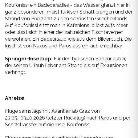
Koufonissi ein Badeparadies - das Wasser glänzt hier in
Mykonos
ganz besonderen, meist türkisen Schattierungen und der
Thailand
Strand von Pori zählt zu den schönsten Griechenlands.
Naxos
Auf Koufonissi sitzt man in Kafenions, blickt aufs Meer
Zypern
oder lässt sich in einer der zahlreichen Fischtavernen
Paros
verwöhnen. Ein Badeurlaub wie aus dem Bilderbuch. Die
Insel ist von Naxos und Paros aus einfach erreichbar.
Patmos
Springer-Inseltipp:
Für den typischen Badeurlauber,
Pilion
der seinen Urlaub lieber am Strand als auf Exkursionen
verbringt.
Santorin
Serifos
Anreise
Sifnos
Flüge samstags mit Avantiair ab Graz von
23.05.-03.10.2026 (letzter Rückflug) nach Paros und per
Skiathos
Schiffstransfer auf die Insel Koufonissi.
Skopelos