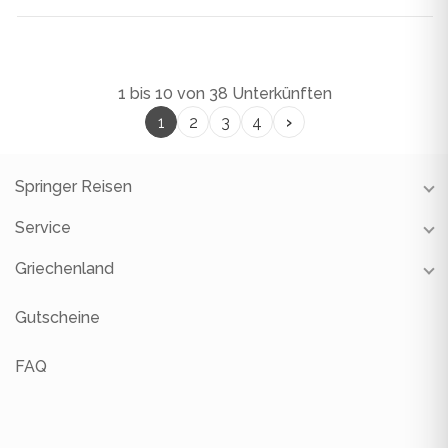
1 bis 10 von 38 Unterkünften
›
1
2
3
4
Springer Reisen
Service
Unsere Reisebüros
Unsere Partner
Griechenland
Reiseschutz
Über uns
Gutscheine
Restauranttipps
Gutscheine
FAQ
Newsletter
Reisevideos
Jobs
FAQ
Gruppenreisen
Reiseblog
Geschäftsreisen
Online-Kataloge