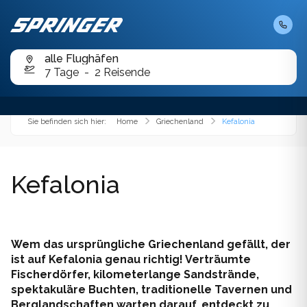
Kurzbadereisen
Chalkidiki
Karibik
Chios
Cookies helfen uns bei der Erbringung unserer
Tagesfahrten
Dienste. Durch die Nutzung unserer Angebote
Kroatien
alle Flughäfen
erklären Sie sich mit dem Setzen von Cookies
Folegandros
7 Tage
2 Reisende
einverstanden.
OK
Mauritius
Karpathos
Malediven
Sie befinden sich hier:
Home
Griechenland
Kefalonia
Kefalonia
Mexiko
Kimolos
Kefalonia
Orient
Korfu
Österreich
Koufonissi
Portugal
Wem das ursprüngliche Griechenland gefällt, der
Lemnos
ist auf Kefalonia genau richtig! Verträumte
Slowenien
Fischerdörfer, kilometerlange Sandstrände,
Milos
spektakuläre Buchten, traditionelle Tavernen und
Berglandschaften warten darauf, entdeckt zu
Spanien