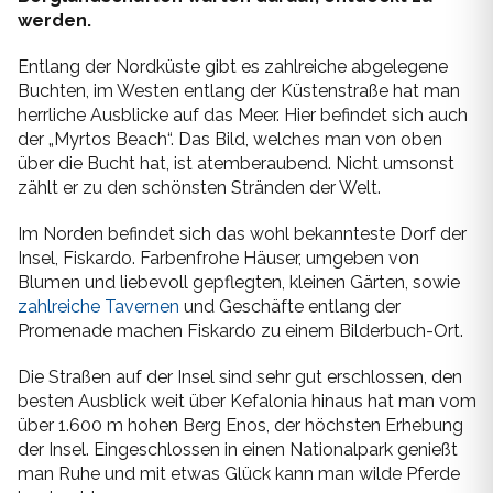
Mykonos
werden.
Thailand
Entlang der Nordküste gibt es zahlreiche abgelegene
Naxos
Buchten, im Westen entlang der Küstenstraße hat man
Zypern
herrliche Ausblicke auf das Meer. Hier befindet sich auch
Paros
der „Myrtos Beach“. Das Bild, welches man von oben
über die Bucht hat, ist atemberaubend. Nicht umsonst
Patmos
zählt er zu den schönsten Stränden der Welt.
Pilion
Im Norden befindet sich das wohl bekannteste Dorf der
Insel, Fiskardo. Farbenfrohe Häuser, umgeben von
Santorin
Blumen und liebevoll gepflegten, kleinen Gärten, sowie
zahlreiche Tavernen
und Geschäfte entlang der
Serifos
Promenade machen Fiskardo zu einem Bilderbuch-Ort.
Sifnos
Die Straßen auf der Insel sind sehr gut erschlossen, den
besten Ausblick weit über Kefalonia hinaus hat man vom
Skiathos
über 1.600 m hohen Berg Enos, der höchsten Erhebung
der Insel. Eingeschlossen in einen Nationalpark genießt
man Ruhe und mit etwas Glück kann man wilde Pferde
Skopelos