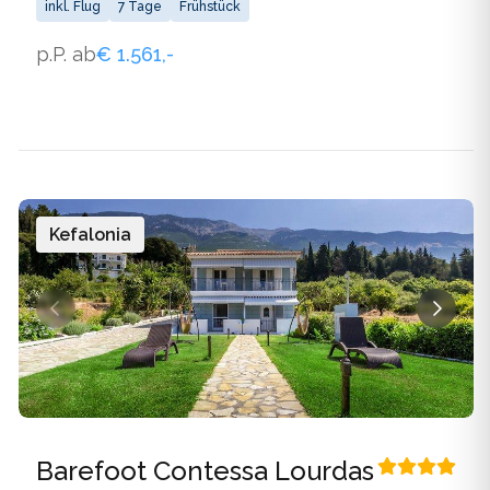
eingerichtete Zimmer.
inkl. Flug
7 Tage
Frühstück
p.P. ab
€ 1.561,-
Kefalonia
Barefoot Contessa Lourdas