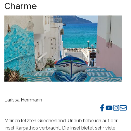
Charme
Mykonos
Thailand
Naxos
Zypern
Paros
Patmos
Pilion
Santorin
Serifos
Sifnos
Larissa Herrmann
Skiathos
Meinen letzten Griechenland-Urlaub habe ich auf der
Skopelos
Insel Karpathos verbracht. Die Insel bietet sehr viele