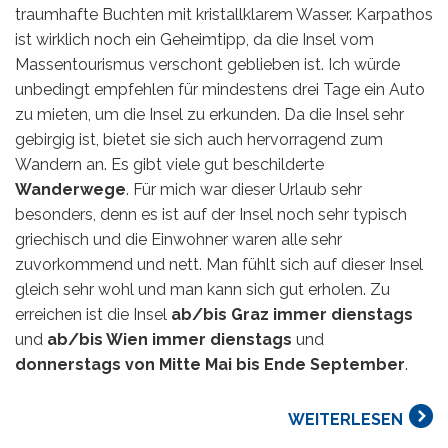
traumhafte Buchten mit kristallklarem Wasser. Karpathos
Syros
ist wirklich noch ein Geheimtipp, da die Insel vom
Massentourismus verschont geblieben ist. Ich würde
Thassos
unbedingt empfehlen für mindestens drei Tage ein Auto
zu mieten, um die Insel zu erkunden. Da die Insel sehr
Tinos
gebirgig ist, bietet sie sich auch hervorragend zum
Wandern an. Es gibt viele gut beschilderte
Hochzeit
Wanderwege
. Für mich war dieser Urlaub sehr
besonders, denn es ist auf der Insel noch sehr typisch
Villen
griechisch und die Einwohner waren alle sehr
zuvorkommend und nett. Man fühlt sich auf dieser Insel
Inselhüpfen
gleich sehr wohl und man kann sich gut erholen. Zu
erreichen ist die Insel
ab/bis Graz immer dienstags
und
ab/bis Wien immer dienstags
und
donnerstags von Mitte Mai bis Ende September
.
WEITERLESEN