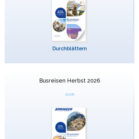
Mykonos
Thailand
Naxos
Zypern
Paros
Patmos
Durchblättern
Pilion
Santorin
Busreisen Herbst 2026
Serifos
2026
Sifnos
Skiathos
Skopelos