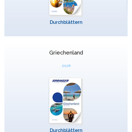
Syros
Thassos
Durchblättern
Tinos
Griechenland
Hochzeit
2026
Villen
Inselhüpfen
Durchblättern