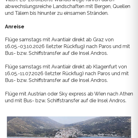
Mykonos
abwechslungsreiche Landschaften mit Bergen, Quellen
und Tälern bis hinunter zu einsamen Stränden.
Thailand
Naxos
Anreise
Zypern
Paros
Flüge samstags mit Avantiair direkt ab Graz von
16.05.-03.10.2026 (letzter Rückflug) nach Paros und mit
Patmos
Bus- bzw. Schiffstransfer auf die Insel Andros.
Pilion
Flüge samstags mit Avantiair direkt ab Klagenfurt von
16.05.-11.07.2026 (letzter Rückflug) nach Paros und mit
Santorin
Bus- bzw. Schiffstransfer auf die Insel Andros.
Serifos
Flüge mit Austrian oder Sky express ab Wien nach Athen
und mit Bus- bzw. Schiffstransfer auf die Insel Andros.
Sifnos
Skiathos
Skopelos