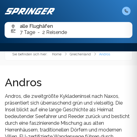
Kurzbadereisen
Chalkidiki
Karibik
Chios
Cookies helfen uns bei der Erbringung unserer
Tagesfahrten
Dienste. Durch die Nutzung unserer Angebote
Kroatien
alle Flughäfen
erklären Sie sich mit dem Setzen von Cookies
Folegandros
7 Tage
2 Reisende
einverstanden.
OK
Mauritius
Karpathos
Malediven
Sie befinden sich hier:
Home
Griechenland
Andros
Kefalonia
Mexiko
Kimolos
Andros
Orient
Korfu
Österreich
Andros, die zweitgrößte Kykladeninsel nach Naxos,
Koufonissi
präsentiert sich überraschend grün und vielseitig. Die
Portugal
Insel blickt auf eine lange Geschichte als Heimat
Lemnos
bedeutender Seefahrer und Reeder zurück und besticht
Slowenien
durch eine faszinierende Mischung aus alten
Milos
Herrenhäusern, traditionellen Dörfern und modernen
Spanien
Villen. EU-zertifizierte Wanderwege führen durch