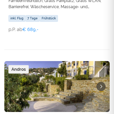
Familienfreundlich, Gratis Parkplatz, Gratis WLAN,
Barrierefrei, Wäscheservice, Massage- und
Körperbehandlungen, Arztservice,
Nichtraucherräume, Indoorpool, Outdoorpool,
inkl. Flug
7 Tage
Frühstück
Wassersporteinrichtungen, Wellness, Parkplatz,
p.P. ab
€ 689,-
Restaurant, Sandstrand, Surfen, WLAN
Andros