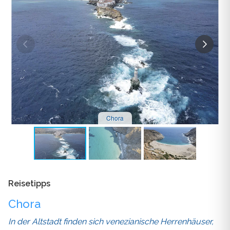
Syros
Thassos
Tinos
Hochzeit
Villen
Chora
Inselhüpfen
Reisetipps
Chora
In der Altstadt finden sich venezianische Herrenhäuser,