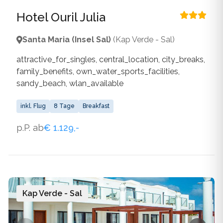
Hotel Ouril Julia
Santa Maria (Insel Sal)
(Kap Verde - Sal)
attractive_for_singles, central_location, city_breaks,
family_benefits, own_water_sports_facilities,
sandy_beach, wlan_available
inkl. Flug
8 Tage
Breakfast
p.P. ab
€ 1.129,-
Kap Verde - Sal