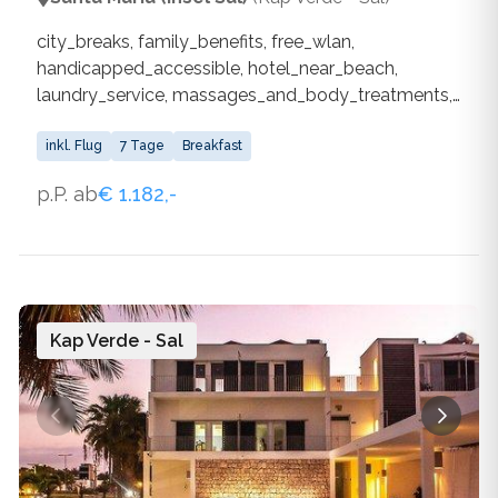
city_breaks, family_benefits, free_wlan,
handicapped_accessible, hotel_near_beach,
laundry_service, massages_and_body_treatments,
own_fitness_facilities, own_outdoor_pool,
own_water_sports_facilities,
inkl. Flug
7 Tage
Breakfast
parking_spaces_available, restaurant,
p.P. ab
€ 1.182,-
special_atmosphere_design, wlan_available
Kap Verde - Sal