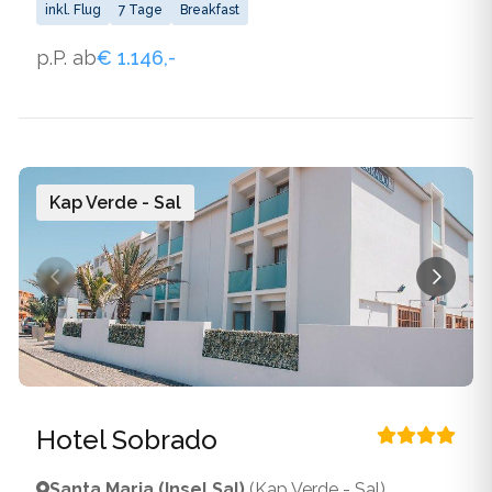
restaurant, sailing_close_to_hotel, wlan_available
inkl. Flug
7 Tage
Breakfast
p.P. ab
€ 1.146,-
Kap Verde - Sal
Hotel Sobrado
Santa Maria (Insel Sal)
(Kap Verde - Sal)