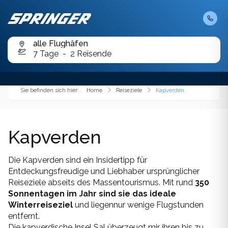
Kurzbadereisen
Chalkidiki
Karibik
Chios
Cookies helfen uns bei der Erbringung unserer
Tagesfahrten
Dienste. Durch die Nutzung unserer Angebote
Kroatien
alle Flughäfen
erklären Sie sich mit dem Setzen von Cookies
Folegandros
7 Tage
2 Reisende
einverstanden.
OK
Mauritius
Karpathos
Malediven
Sie befinden sich hier:
Home
Reiseziele
Kapverden
Kefalonia
Mexiko
Kimolos
Kapverden
Orient
Korfu
Österreich
Die Kapverden sind ein Insidertipp für
Koufonissi
Entdeckungsfreudige und Liebhaber ursprünglicher
Portugal
Reiseziele abseits des Massentourismus. Mit rund
350
Lemnos
Sonnentagen im Jahr sind sie das ideale
Slowenien
Winterreiseziel
und liegen
nur wenige Flugstunden
Milos
entfernt.
Spanien
Die kapverdische Insel Sal überzeugt mir ihren bis zu