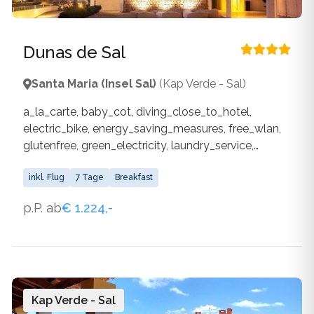
Dunas de Sal
Santa Maria (Insel Sal)
(Kap Verde - Sal)
a_la_carte, baby_cot, diving_close_to_hotel,
electric_bike, energy_saving_measures, free_wlan,
glutenfree, green_electricity, laundry_service,
massages_and_body_treatments,
own_fitness_facilities, own_outdoor_pool,
inkl. Flug
7 Tage
Breakfast
own_wellness_facilities, parking_spaces_available,
p.P. ab
€ 1.224,-
plastic_waste_reduction, quiet_location,
relaxation_for_body_and_soul, restaurant,
sandy_beach, special_atmosphere_design,
surfing_close_to_hotel, vegetarian,
water_saving_measures, wlan_available
Kap Verde - Sal