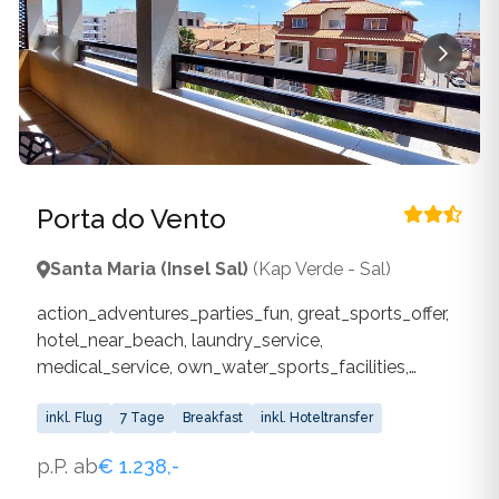
Porta do Vento
Santa Maria (Insel Sal)
(Kap Verde - Sal)
action_adventures_parties_fun, great_sports_offer,
hotel_near_beach, laundry_service,
medical_service, own_water_sports_facilities,
restaurant, sandy_beach
inkl. Flug
7 Tage
Breakfast
inkl. Hoteltransfer
p.P. ab
€ 1.238,-