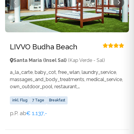
LIVVO Budha Beach
Santa Maria (Insel Sal)
(Kap Verde - Sal)
a_la_carte, baby_cot, free_wlan, laundry_service,
massages_and_body_treatments, medical_service,
own_outdoor_pool, restaurant,
special_atmosphere_design, wlan_available
inkl. Flug
7 Tage
Breakfast
p.P. ab
€ 1.137,-