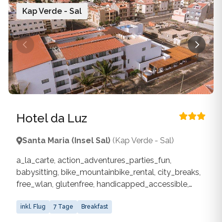
Kap Verde - Sal
Hotel da Luz
Santa Maria (Insel Sal)
(Kap Verde - Sal)
a_la_carte, action_adventures_parties_fun,
babysitting, bike_mountainbike_rental, city_breaks,
free_wlan, glutenfree, handicapped_accessible,
laundry_service, medical_service,
nice_small_family_run_hotel, non_smoking_rooms,
inkl. Flug
7 Tage
Breakfast
own_outdoor_pool, own_water_sports_facilities,