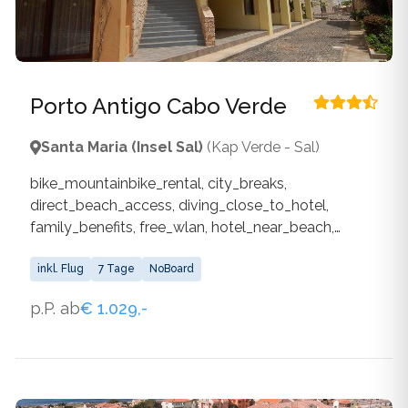
Porto Antigo Cabo Verde
Santa Maria (Insel Sal)
(Kap Verde - Sal)
bike_mountainbike_rental, city_breaks,
direct_beach_access, diving_close_to_hotel,
family_benefits, free_wlan, hotel_near_beach,
laundry_service, medical_service,
own_outdoor_pool, own_water_sports_facilities,
inkl. Flug
7 Tage
NoBoard
own_wellness_facilities, parking_spaces_available,
p.P. ab
€ 1.029,-
restaurant, sandy_beach, surfing_close_to_hotel,
wlan_available