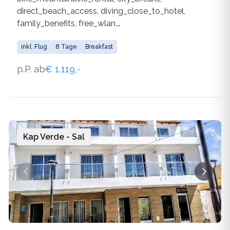
direct_beach_access, diving_close_to_hotel,
family_benefits, free_wlan,
handicapped_accessible, hotel_near_beach,
laundry_service, medical_service,
inkl. Flug
8 Tage
Breakfast
non_smoking_rooms, own_outdoor_pool,
p.P. ab
€ 1.119,-
own_water_sports_facilities,
own_wellness_facilities, pool_for_children,
restaurant, sandy_beach, wlan_available
Kap Verde - Sal