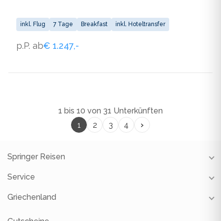
inkl. Flug
7 Tage
Breakfast
inkl. Hoteltransfer
p.P. ab
€ 1.247,-
1 bis 10 von 31 Unterkünften
›
1
2
3
4
Springer Reisen
Service
Unsere Reisebüros
Unsere Partner
Griechenland
Reiseschutz
Über uns
Gutscheine
Restauranttipps