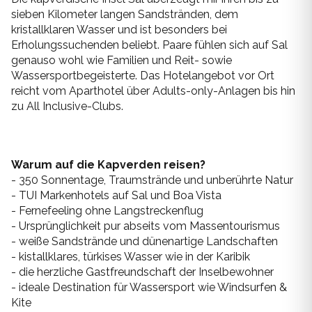
Mykonos
sieben Kilometer langen Sandstränden, dem
kristallklaren Wasser und ist besonders bei
Thailand
Naxos
Erholungssuchenden beliebt. Paare fühlen sich auf Sal
genauso wohl wie Familien und Reit- sowie
Zypern
Wassersportbegeisterte. Das Hotelangebot vor Ort
Paros
reicht vom Aparthotel über Adults-only-Anlagen bis hin
zu All Inclusive-Clubs.
Patmos
Pilion
Warum auf die Kapverden reisen?
Santorin
- 350 Sonnentage, Traumstrände und unberührte Natur
- TUI Markenhotels auf Sal und Boa Vista
Serifos
- Fernefeeling ohne Langstreckenflug
- Ursprünglichkeit pur abseits vom Massentourismus
Sifnos
- weiße Sandstrände und dünenartige Landschaften
- kistallklares, türkises Wasser wie in der Karibik
Skiathos
- die herzliche Gastfreundschaft der Inselbewohner
- ideale Destination für Wassersport wie Windsurfen &
Skopelos
Kite