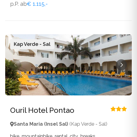
p.P. ab
€ 1.115,-
own_wellness_facilities, parking_spaces_available,
restaurant, vegetarian, wlan_available
Kap Verde - Sal
Ouril Hotel Pontao
Santa Maria (Insel Sal)
(Kap Verde - Sal)
bike_mountainbike_rental, city_breaks,