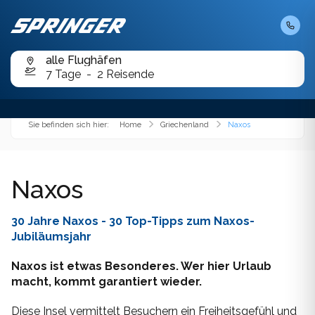
Kurzbadereisen
Chalkidiki
Karibik
Chios
Cookies helfen uns bei der Erbringung unserer
Tagesfahrten
Dienste. Durch die Nutzung unserer Angebote
Kroatien
alle Flughäfen
erklären Sie sich mit dem Setzen von Cookies
Folegandros
7 Tage
2 Reisende
einverstanden.
OK
Mauritius
Karpathos
Malediven
Sie befinden sich hier:
Home
Griechenland
Naxos
Kefalonia
Mexiko
Kimolos
Naxos
Orient
Korfu
Österreich
30 Jahre Naxos - 30 Top-Tipps zum Naxos-
Koufonissi
Jubiläumsjahr
Portugal
Lemnos
Naxos ist etwas Besonderes. Wer hier Urlaub
Slowenien
macht, kommt garantiert wieder.
Milos
Diese Insel vermittelt Besuchern ein Freiheitsgefühl und
Spanien