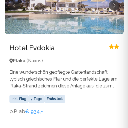
Hotel Evdokia
Plaka
(Naxos)
Eine wunderschön gepflegte Gartenlandschaft,
typisch griechisches Flair und die perfekte Lage am
Plaka-Strand zeichnen diese Anlage aus, die zum
Hotel "Ta Tria Adelphia” und "Aegean Land" gehört.
inkl. Flug
7 Tage
Frühstück
p.P. ab
€ 934,-