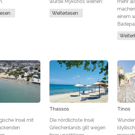
n.
würde Mykonos weinen."
mehr al
machen 
lesen
Weiterlesen
einem 
Badepar
Weite
Thassos
Tinos
ische Insel mit
Die nördlichste Insel
Wunder
uckenden
Griechenlands gilt wegen
idyllisch