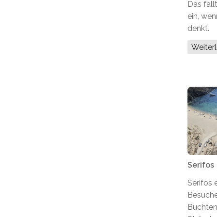
Das fäll
ein, we
denkt.
Weiter
Serifos
Serifos 
Besucher
Buchten