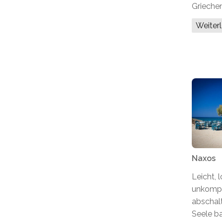
Grieche
Weiter
Naxos
Leicht, l
unkompli
abschalt
Seele b