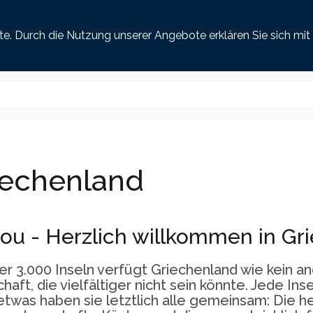
henland
Last Minute
Busreisen
Golfreisen
alle Flughäfen
7 Tage
2 Reisend
ste. Durch die Nutzung unserer Angebote erklären Sie sich m
iechenland
ou - Herzlich willkommen in Gr
er 3.000 Inseln verfügt Griechenland wie kein 
haft, die vielfältiger nicht sein könnte. Jede In
twas haben sie letztlich alle gemeinsam: Die h