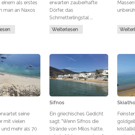
t einem als erstes
erwarten zauberhafte
Massen
nn man an Naxos
Dörfer, das
unberühr
Schmetterlingstal ...
lesen
Weiterlesen
Weite
Sifnos
Skiath
erwartet seine
Ein griechisches Gedicht
Feinster
 mit vielen
sagt: "Wenn Sifnos die
goldgel
 und mehr als 70
Strände von Milos hätte,
kristall