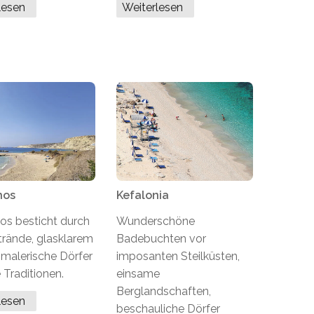
rlesen
Weiterlesen
hos
Kefalonia
os besticht durch
Wunderschöne
rände, glasklarem
Badebuchten vor
 malerische Dörfer
imposanten Steilküsten,
 Traditionen.
einsame
Berglandschaften,
rlesen
beschauliche Dörfer