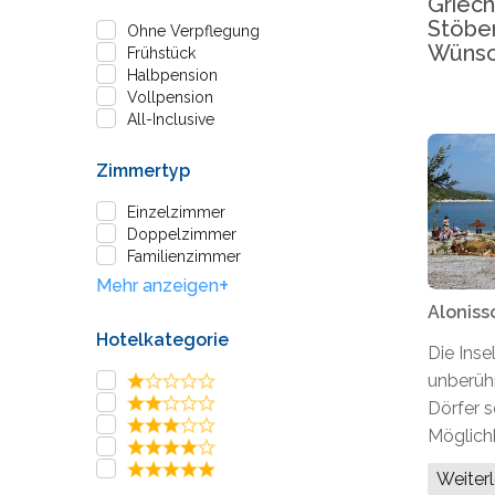
Griech
Stöber
Ohne Verpflegung
Wünsc
Frühstück
Halbpension
Vollpension
All-Inclusive
Zimmertyp
Einzelzimmer
Doppelzimmer
Familienzimmer
+
Mehr anzeigen
Aloniss
Hotelkategorie
Die Insel
unberüh
Dörfer s
Möglichk
Weiter