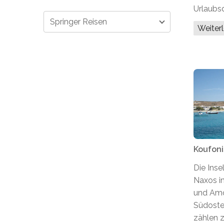
Urlaubsd
Springer Reisen
Weiter
Koufoni
Die Inse
Naxos i
und Am
Südoste
zählen 