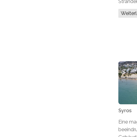
Strände
Weiter
Syros
Eine mag
beeindr