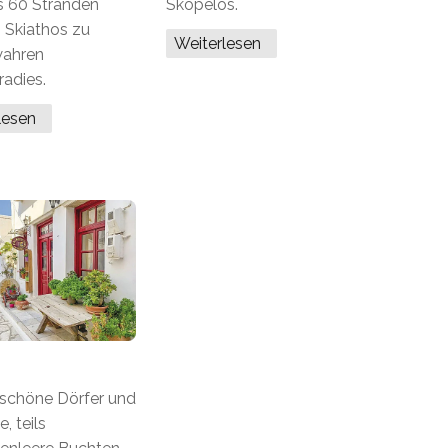
s 60 Stränden
Skopelos.
Skiathos zu
Weiterlesen
wahren
adies.
rlesen
schöne Dörfer und
e, teils