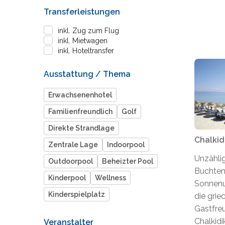
Transferleistungen
inkl. Zug zum Flug
inkl. Mietwagen
inkl. Hoteltransfer
Ausstattung / Thema
Erwachsenenhotel
Familienfreundlich
Golf
Direkte Strandlage
Chalkid
Zentrale Lage
Indoorpool
Unzähli
Outdoorpool
Beheizter Pool
Buchten
Kinderpool
Wellness
Sonnenu
Kinderspielplatz
die grie
Gastfre
Chalkidi
Veranstalter