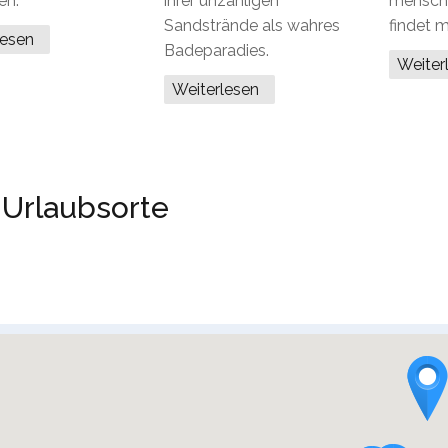
en.
ihrer unzähligen
mensch
Sandstrände als wahres
findet 
lesen
Badeparadies.
Weite
Weiterlesen
 Urlaubsorte