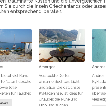
en, traumhafte Küsten und die unvergleichlich 
n Sie durch die Inseln Griechenlands oder lassen
hen entsprechend, beraten.
os
Amorgos
Andros
 bietet viel Ruhe,
Versteckte Dörfer,
Andros,
rte Natur, hübsche
einsame Buchten, Licht
Kyklade
owie tolle
und Stille. Die östlichste
präsenti
eiten für Taucher.
Kykladeninsel ist ideal für
überras
Urlauber, die Ruhe und
vielseiti
lesen
Erholung suchen.