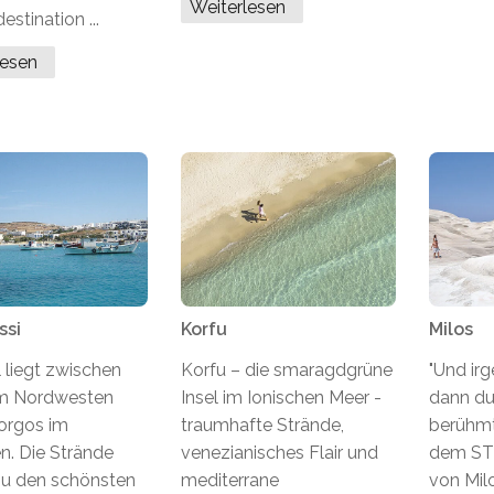
Weiterlesen
estination ...
lesen
ssi
Korfu
Milos
l liegt zwischen
Korfu – die smaragdgrüne
"Und ir
m Nordwesten
Insel im Ionischen Meer -
dann durt
orgos im
traumhafte Strände,
berühmt
n. Die Strände
venezianisches Flair und
dem ST
zu den schönsten
mediterrane
von Milo