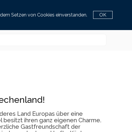
Service Center
e
it dem Setzen von Cookies einverstanden.
OK
+43 463 / 3870 777
iechenland!
anderes Land Europas über eine
sel besitzt ihren ganz eigenen Charme.
erzliche Gastfreundschaft der