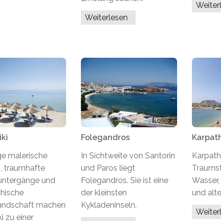
Weite
Weiterlesen
iki
Folegandros
Karpat
ge malerische
In Sichtweite von Santorin
Karpath
, traumhafte
und Paros liegt
Traumst
ntergänge und
Folegandros. Sie ist eine
Wasser,
chische
der kleinsten
und alte
undschaft machen
Kykladeninseln.
Weite
ki zu einer