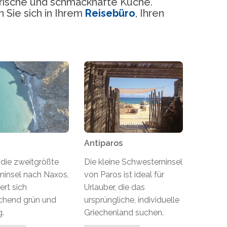
frische und schmackhafte Küche.
 Sie sich in Ihrem
Reisebüro
, Ihren
Antiparos
 die zweitgrößte
Die kleine Schwesterninsel
ninsel nach Naxos,
von Paros ist ideal für
ert sich
Urlauber, die das
chend grün und
ursprüngliche, individuelle
g.
Griechenland suchen.