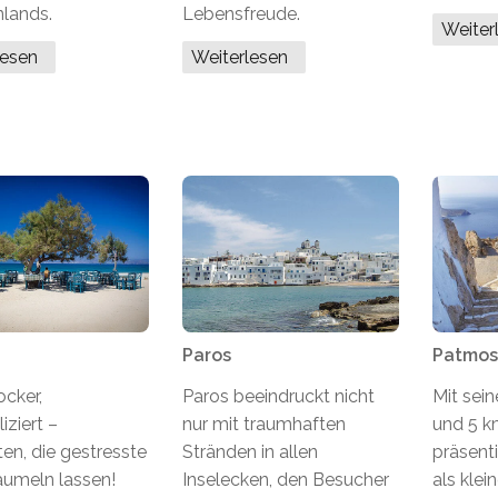
nlands.
Lebensfreude.
Weite
lesen
Weiterlesen
Paros
Patmos
ocker,
Paros beeindruckt nicht
Mit sei
ziert –
nur mit traumhaften
und 5 km
en, die gestresste
Stränden in allen
präsent
aumeln lassen!
Inselecken, den Besucher
als klei