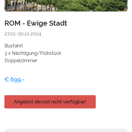
Mykonos
Thailand
Naxos
ROM - Ewige Stadt
Zypern
Paros
27.10.-30.10.2024
Patmos
Busfahrt
3 x Nächtigung/Frühstück
Pilion
Doppelzimmer
Santorin
€ 699,-
Serifos
Sifnos
Angebot derzeit nicht verfügbar!
Skiathos
Skopelos