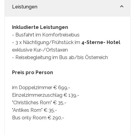
Leistungen
Syros
Thassos
Inkludierte Leistungen
- Busfahrt im Komfortreisebus
Tinos
- 3 x Nächtigung/Frühstück im
4-Sterne- Hotel
exklusive Kur-/Ortstaxen
Hochzeit
- Reisebegleitung im Bus ab/bis Österreich
Villen
Preis pro Person
Inselhüpfen
im Doppelzimmer € 699,-
Einzelzimmerzuschlag € 139,-
"Christliches Rom" € 35,-
"Antikes Rom" € 35,-
Bus only Room € 290,-