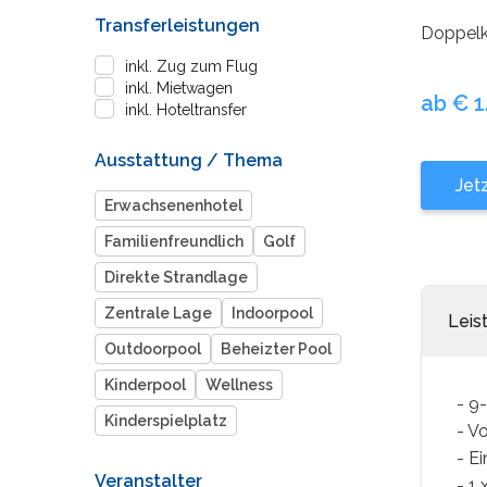
Transferleistungen
Doppelk
inkl. Zug zum Flug
inkl. Mietwagen
ab € 1
inkl. Hoteltransfer
Ausstattung / Thema
Jet
Erwachsenenhotel
Familienfreundlich
Golf
Direkte Strandlage
Zentrale Lage
Indoorpool
Leis
Outdoorpool
Beheizter Pool
Kinderpool
Wellness
- 9
Kinderspielplatz
- V
- E
Veranstalter
- 1