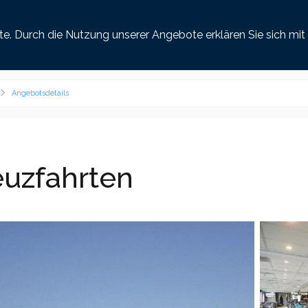
henland
Last Minute
Busreisen
Golfreisen
alle Flughäfen
7 Tage
2 Reisend
ste. Durch die Nutzung unserer Angebote erklären Sie sich m
Angebotsdetails
euzfahrten