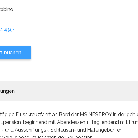
abine
.149,-
zt buchen
tungen
-tägige Flusskreuzfahrt an Bord der MS NESTROY in der gebuc
ollpension, beginnend mit Abendessen 1. Tag, endend mit Früh
in- und Ausschiffungs-, Schleusen- und Hafengebühren
 x Gala-Abend im Rahmen der Vollpension