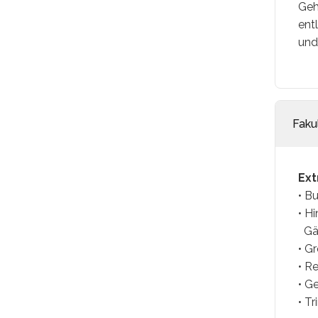
Geh
ent
und
Faku
Ext
• B
• H
Gäs
• G
• R
• G
• T