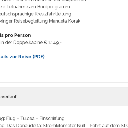
reie Teilnahme am Bordprogramm
eutschsprachige Kreuzfahrtleitung
pringer Reisebegleitung Manuela Korak
is pro Person
in der Doppelkabine € 1.149,-
ails zur Reise (PDF)
everlauf
Tag: Flug – Tulcea – Einschiffung
Tag: Das Donaudelta: Stromkilometer Null – Fahrt auf dem St.