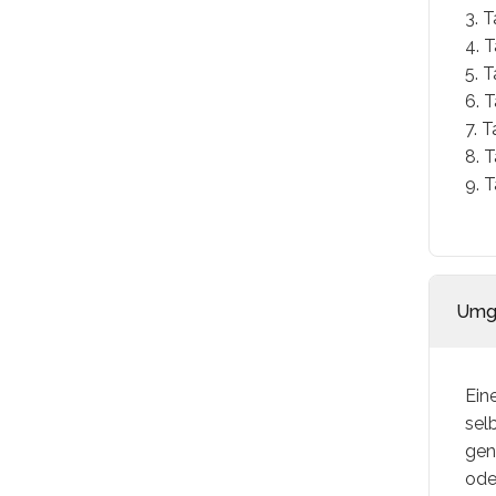
3. 
4. 
5. T
6. 
7. 
8. 
9. 
Umg
Ein
sel
gen
ode