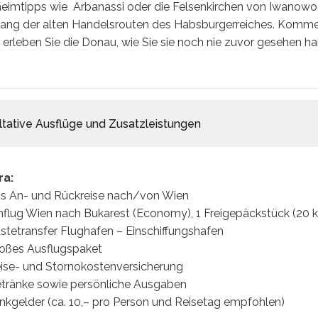
eimtipps wie Arbanassi oder die Felsenkirchen von Iwanowo 
lang der alten Handelsrouten des Habsburgerreiches. Kommen 
 erleben Sie die Donau, wie Sie sie noch nie zuvor gesehen h
ltative Ausflüge und Zusatzleistungen
ra:
us An- und Rückreise nach/von Wien
influg Wien nach Bukarest (Economy), 1 Freigepäckstück (20 
tetransfer Flughafen – Einschiffungshafen
roßes Ausflugspaket
eise- und Stornokostenversicherung
etränke sowie persönliche Ausgaben
rinkgelder (ca. 10,– pro Person und Reisetag empfohlen)