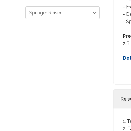
- F
Springer Reisen
- D
- S
Pre
z.B.
Det
Reis
1. 
2. 