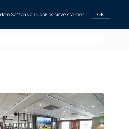
Service Center
e
it dem Setzen von Cookies einverstanden.
OK
+43 463 / 3870 777