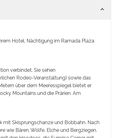
u Ihrem Hotel. Nächtigung im Ramada Plaza
tion verbindet. Sie sehen
hrlichen Rodeo-Veranstaltung) sowie das
8 Metern über dem Meeresspiegel bietet er
Rocky Mountains und die Prärien. Am
Park mit Skisprungschanze und Bobbahn. Nach
iere wie Bären, Wölfe, Elche und Bergziegen.
mit den Hoodoos, die Surprise Corner mit