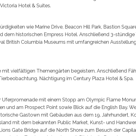
ictoria Hotel & Suites.
rdigkeiten wie Marine Drive, Beacon Hill Park, Bastion Squa
 dem historischen Empress Hotel. Anschließend 3-stündige 
al British Columbia Museums mit umfangreichen Ausstellunge
 mit vielfältigen Themengärten begeistern. Anschließend Fäh
 Tierbeobachtung. Nächtigung im Century Plaza Hotel & Spa.
der Uferpromenade mit einem Stopp am Olympic Flame Monum
en und am Prospect Point sowie Blick auf die English Bay. W
istorische Gastown mit Gebäuden aus dem 19. Jahrhundert, K
e Island mit dem bekannten Public Market, Kunst- und Handwe
ions Gate Bridge auf die North Shore zum Besuch der Capilan