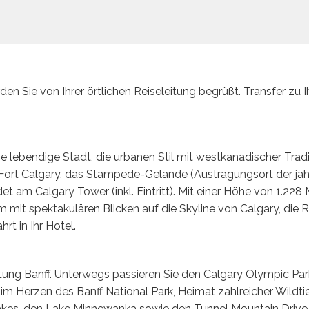
n Sie von Ihrer örtlichen Reiseleitung begrüßt. Transfer z
e lebendige Stadt, die urbanen Stil mit westkanadischer Tradi
Fort Calgary, das Stampede-Gelände (Austragungsort der jä
det am Calgary Tower (inkl. Eintritt). Mit einer Höhe von 1.22
 mit spektakulären Blicken auf die Skyline von Calgary, die 
rt in Ihr Hotel.
chtung Banff. Unterwegs passieren Sie den Calgary Olympic 
t im Herzen des Banff National Park, Heimat zahlreicher Wildt
akes, den Lake Minnewanka sowie den Tunnel Mountain Drive 