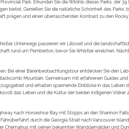
Provincial Park. Erkunden Sie die Wildnis dieses Parks, der 
en bietet. Genießen Sie die natürliche Schönheit des Parks,
ft prägen und einen überraschenden Kontrast zu den Rocky 
Whistler. Unterwegs passieren wir Lillooet und die landschaft
chaft rund um Pemberton, bevor Sie Whistler erreichen. Nächti
äten. Bei einer Bärenbeobachtungstour entdecken Sie den L
m Blackcomb Mountain. Gemeinsam mit erfahrenen Guides und
zugsgebiet und erhalten spannende Einblicke in das Leben d
ksvoll das Leben und die Kultur der beiden indigenen Völker ze
ighway nach Horseshoe Bay mit Stopps an den Shannon Falls
. Fährüberfahrt durch die Georgia Strait nach Vancouver Isla
über Chemainus mit seinen bekannten Wandgemälden und Dun