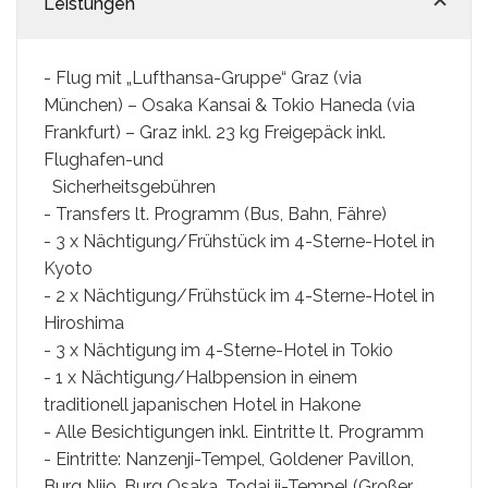
Leistungen
Syros
- Flug mit „Lufthansa-Gruppe“ Graz (via
Thassos
München) – Osaka Kansai & Tokio Haneda (via
Tinos
Frankfurt) – Graz inkl. 23 kg Freigepäck inkl.
Flughafen-und
Sicherheitsgebühren
Hochzeit
- Transfers lt. Programm (Bus, Bahn, Fähre)
- 3 x Nächtigung/Frühstück im 4-Sterne-Hotel in
Villen
Kyoto
- 2 x Nächtigung/Frühstück im 4-Sterne-Hotel in
Inselhüpfen
Hiroshima
- 3 x Nächtigung im 4-Sterne-Hotel in Tokio
- 1 x Nächtigung/Halbpension in einem
traditionell japanischen Hotel in Hakone
- Alle Besichtigungen inkl. Eintritte lt. Programm
- Eintritte: Nanzenji-Tempel, Goldener Pavillon,
Burg Nijo, Burg Osaka, Todai ji-Tempel (Großer