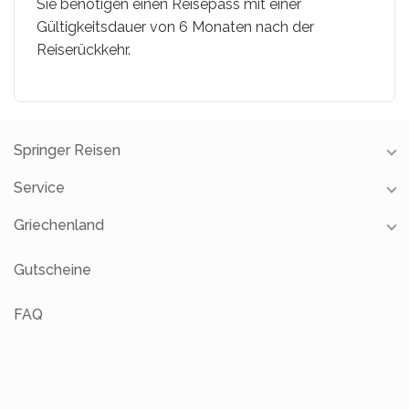
Sie benötigen einen Reisepass mit einer
Gültigkeitsdauer von 6 Monaten nach der
Reiserückkehr.
Springer Reisen
Service
Unsere Reisebüros
Unsere Partner
Griechenland
Reiseschutz
Über uns
Gutscheine
Restauranttipps
Gutscheine
FAQ
Newsletter
Reisevideos
Jobs
FAQ
Gruppenreisen
Reiseblog
Geschäftsreisen
Online-Kataloge