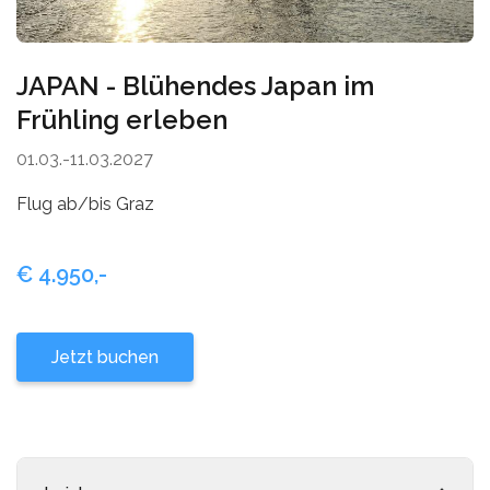
Mykonos
Thailand
Naxos
JAPAN - Blühendes Japan im
Zypern
Frühling erleben
Paros
01.03.-11.03.2027
Patmos
Flug ab/bis Graz
Pilion
Santorin
€ 4.950,-
Serifos
Jetzt buchen
Sifnos
Skiathos
Skopelos