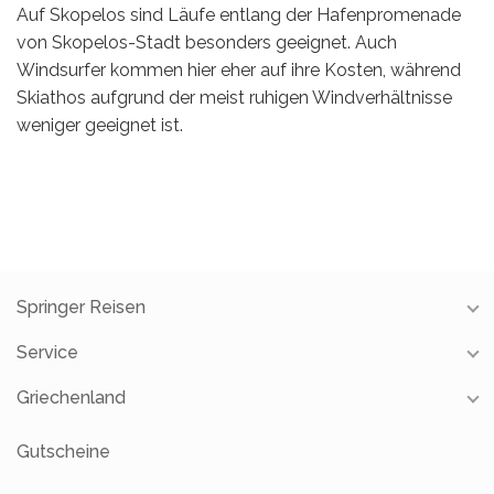
Auf Skopelos sind Läufe entlang der Hafenpromenade
von Skopelos-Stadt besonders geeignet. Auch
Windsurfer kommen hier eher auf ihre Kosten, während
Skiathos aufgrund der meist ruhigen Windverhältnisse
weniger geeignet ist.
Springer Reisen
Service
Unsere Reisebüros
Unsere Partner
Griechenland
Reiseschutz
Über uns
Gutscheine
Restauranttipps
Gutscheine
FAQ
Newsletter
Reisevideos