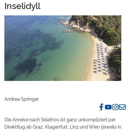
Inselidyll
Mykonos
Thailand
Naxos
Zypern
Paros
Patmos
Pilion
Santorin
Serifos
Sifnos
Andrea Springer
Skiathos
Die Anreise nach Skiathos ist ganz unkompliziert per
Skopelos
Direktflug ab Graz, Klagenfurt, Linz und Wien (jeweils in