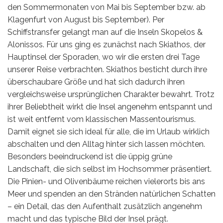
den Sommermonaten von Mai bis September bzw. ab
Syros
Klagenfurt von August bis September). Per
Schiffstransfer gelangt man auf die Inseln Skopelos &
Thassos
Alonissos. Für uns ging es zunächst nach Skiathos, der
Hauptinsel der Sporaden, wo wir die ersten drei Tage
Tinos
unserer Reise verbrachten. Skiathos besticht durch ihre
überschaubare Größe und hat sich dadurch ihren
Hochzeit
vergleichsweise ursprünglichen Charakter bewahrt. Trotz
ihrer Beliebtheit wirkt die Insel angenehm entspannt und
Villen
ist weit entfernt vom klassischen Massentourismus.
Damit eignet sie sich ideal für alle, die im Urlaub wirklich
Inselhüpfen
abschalten und den Alltag hinter sich lassen möchten.
Besonders beeindruckend ist die üppig grüne
Landschaft, die sich selbst im Hochsommer präsentiert.
Die Pinien- und Olivenbäume reichen vielerorts bis ans
Meer und spenden an den Stränden natürlichen Schatten
– ein Detail, das den Aufenthalt zusätzlich angenehm
macht und das typische Bild der Insel prägt.