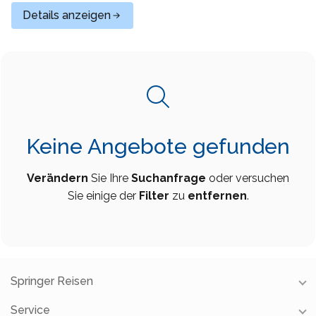
Details anzeigen
Syros
Thassos
Tinos
Hochzeit
Keine Angebote gefunden
Villen
Verändern
Sie Ihre
Suchanfrage
oder versuchen
Inselhüpfen
Sie einige der
Filter
zu
entfernen
.
Springer Reisen
Service
Unsere Reisebüros