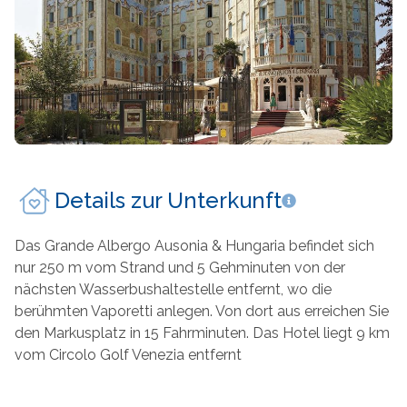
Mykonos
Thailand
Naxos
Zypern
Paros
Patmos
Pilion
Details zur Unterkunft
Santorin
Das Grande Albergo Ausonia & Hungaria befindet sich
Serifos
nur 250 m vom Strand
und 5 Gehminuten von der
nächsten Wasserbushaltestelle entfernt, wo die
Sifnos
be
rühmten Vaporetti anlegen. Von dort aus erreichen Sie
den Markusplatz in
15 Fahrminuten. Das Hotel liegt 9 km
Skiathos
vom Circolo Golf Venezia entfernt
Skopelos