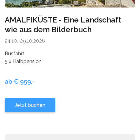
Mykonos
Thailand
AMALFIKÜSTE - Eine Landschaft
Naxos
Zypern
wie aus dem Bilderbuch
Paros
24.10.-29.10.2026
Patmos
Busfahrt
5 x Halbpension
Pilion
Santorin
ab € 959,-
Serifos
Jetzt buchen
Sifnos
Skiathos
Skopelos