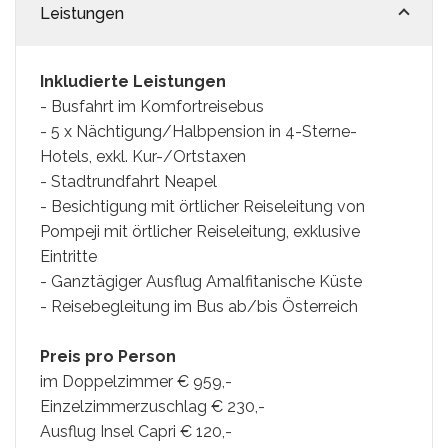
Leistungen
Syros
Thassos
Inkludierte Leistungen
- Busfahrt im Komfortreisebus
Tinos
- 5 x Nächtigung/Halbpension in 4-Sterne-
Hotels, exkl. Kur-/Ortstaxen
- Stadtrundfahrt Neapel
Hochzeit
- Besichtigung mit örtlicher Reiseleitung von
Villen
Pompeji mit örtlicher Reiseleitung, exklusive
Eintritte
Inselhüpfen
- Ganztägiger Ausflug Amalfitanische Küste
- Reisebegleitung im Bus ab/bis Österreich
Preis pro Person
im Doppelzimmer € 959,-
Einzelzimmerzuschlag € 230,-
Ausflug Insel Capri € 120,-