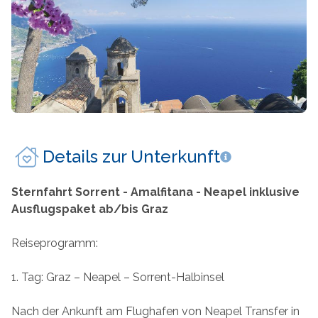
Mykonos
Thailand
Naxos
Zypern
Paros
Patmos
Pilion
Details zur Unterkunft
Santorin
Sternfahrt Sorrent - Amalfitana - Neapel inklusive
Serifos
Ausflugspaket ab/bis Graz
Sifnos
Reiseprogramm:
Skiathos
1. Tag: Graz – Neapel – Sorrent-Halbinsel
Skopelos
Nach der Ankunft am Flughafen von Neapel Transfer in